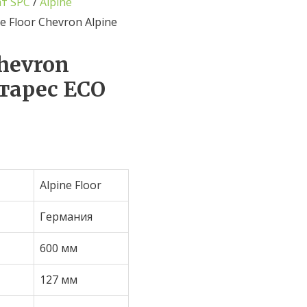
т SPC
/
Alpine
ne Floor Chevron Alpine
Chevron
нтарес ECO
Alpine Floor
Германия
600 мм
127 мм