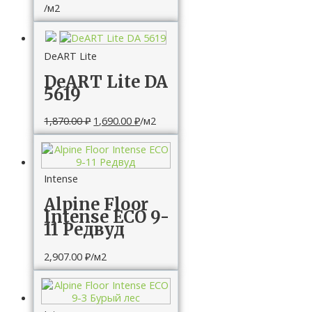
/м2
DeART Lite
DeART Lite DA
5619
1,870.00
₽
1,690.00
₽
/м2
Intense
Alpine Floor
Intense ECO 9-
11 Редвуд
2,907.00
₽
/м2