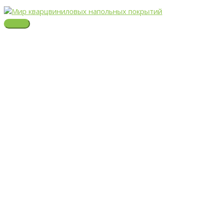
Первоначальная
Текущая
Перейти
ГЛАВНОЕ
цена
цена:
МЕНЮ
к
составляла
1,690.00 ₽.
содержимому
1,870.00 ₽.