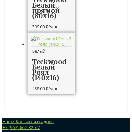
Teckwood
Белый
прямой
(80х16)
309.00
₽
/м.пог.
Белый
Teckwood
Белый
Роял
(140х16)
488.00
₽
/м.пог.
Наши Контакты и адрес.
+7 (967) 662-32-67