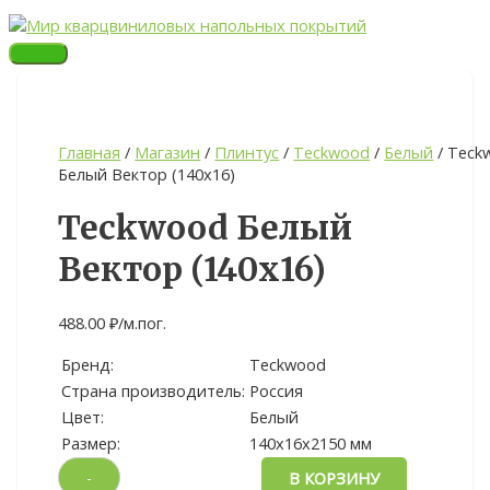
Перейти
ГЛАВНОЕ
Quantity
МЕНЮ
к
содержимому
Главная
/
Магазин
/
Плинтус
/
Teckwood
/
Белый
/ Teck
Белый Вектор (140х16)
Teckwood Белый
Вектор (140х16)
488.00
₽
/м.пог.
Бренд:
Teckwood
Страна производитель:
Россия
Цвет:
Белый
Размер:
140х16х2150 мм
-
В КОРЗИНУ