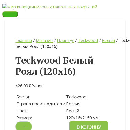
Перейти
ГЛАВНОЕ
Quantity
МЕНЮ
к
содержимому
Главная
/
Магазин
/
Плинтус
/
Teckwood
/
Белый
/ Teck
Белый Роял (120х16)
Teckwood Белый
Роял (120х16)
426.00
₽
/м.пог.
Бренд:
Teckwood
Страна производитель:
Россия
Цвет:
Белый
Размер:
120х16х2150 мм
-
В КОРЗИНУ