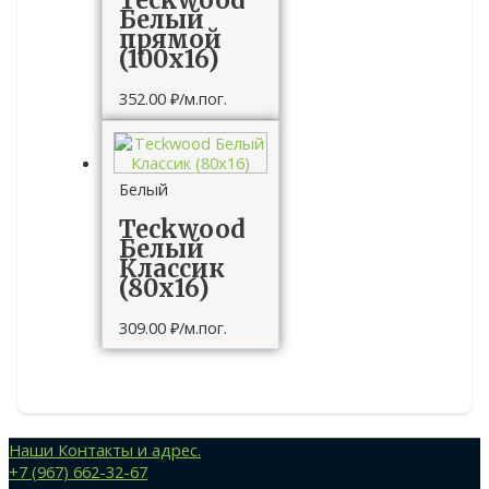
Teckwood
Белый
прямой
(100х16)
352.00
₽
/м.пог.
Белый
Teckwood
Белый
Классик
(80х16)
309.00
₽
/м.пог.
Наши Контакты и адрес.
+7 (967) 662-32-67