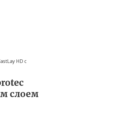
astLay HD с
rotec
ым слоем