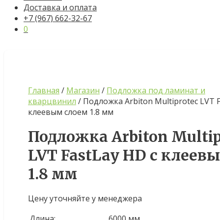
Доставка и оплата
+7 (967) 662-32-67
0
Главная
/
Магазин
/
Подложка под ламинат и
кварцвинил
/ Подложка Arbiton Multiprotec LVT F
клеевым слоем 1.8 мм
Подложка Arbiton Multip
LVT FastLay HD с клеев
1.8 мм
Цену уточняйте у менеджера
Длина:
6000 мм