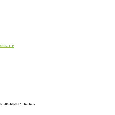
минат и
пливаемых полов