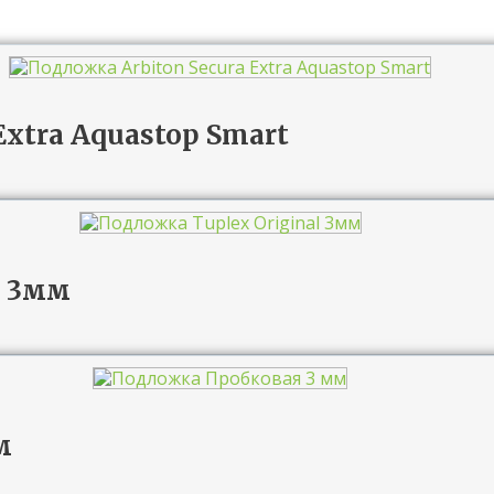
Extra Aquastop Smart
l 3мм
м