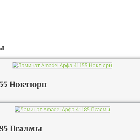
ы
155 Ноктюрн
185 Псалмы