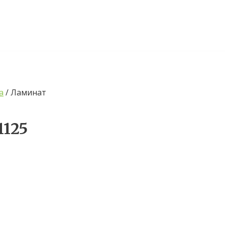
а
/ Ламинат
1125