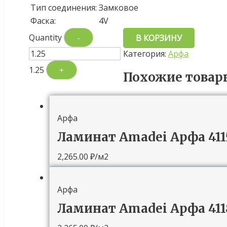
Тип соединения:
Замковое
Фаска:
4V
Quantity
-
В КОРЗИНУ
Категория:
Арфа
1.25
+
Похожие товар
Арфа
Ламинат Amadei Арфа 41
2,265.00
₽
/м2
Арфа
Ламинат Amadei Арфа 41