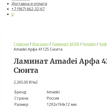
Доставка и оплата
+7 (967) 662-32-67
0
Главная
/
Магазин
/
Ламинат МДФ
/
Amadei
/
Арф
Amadei Арфа 41125 Сюита
Ламинат Amadei Арфа 4
Сюита
2,265.00
₽
/м2
Бренд:
Amadei
Страна:
Россия
Размер:
1292х194х12 мм