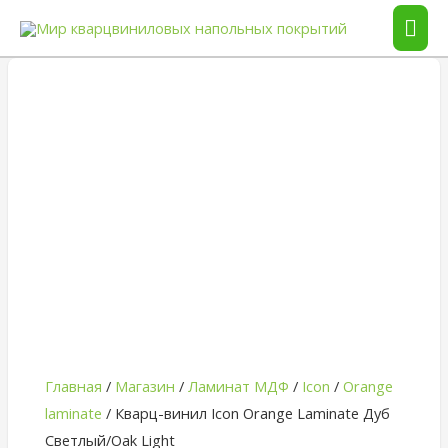
ГЛА
МЕ
Quantity
Главная
/
Магазин
/
Ламинат МДФ
/
Icon
/
Orange
laminate
/ Кварц-винил Icon Orange Laminate Дуб
Светлый/Oak Light