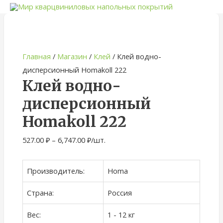
Диапазон
Диапазон
Диапазон
Quantity
Диапазон
цен:
цен:
цен:
цен:
4,078.00 ₽
5,770.00 ₽
6,026.00 ₽
–
–
–
527.00 ₽
7,743.00 ₽
8,700.00 ₽
11,918.00 ₽
Главная
/
Магазин
/
Клей
/ Клей водно-
–
дисперсионный Homakoll 222
6,747.00 ₽
Клей водно-
дисперсионный
Homakoll 222
527.00
₽
–
6,747.00
₽
/шт.
Производитель:
Homa
Страна:
Россия
Вес:
1 - 12 кг