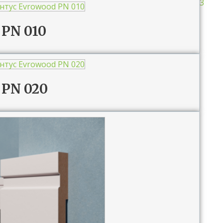
3
PN 010
 PN 020