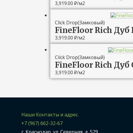
3,919.00
₽
/м2
Click Drop(Замковый)
FineFloor Rich Дуб
3,919.00
₽
/м2
Click Drop(Замковый)
FineFloor Rich Дуб
3,919.00
₽
/м2
Наши Контакты и адрес.
+7 (967) 662-32-67
г. Краснодар, ул. Северная, д. 529.