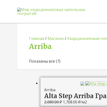
Главная
/
Магазин
/
Кварцвиниловая пл
Arriba
Показаны все (7)
Первоначальная
Текущая
цена
цена:
составляла
1,768.00 ₽.
Arriba
2,080.00 ₽.
Alta Step Arriba 
2,080.00
₽
1,768.00
₽
/м2