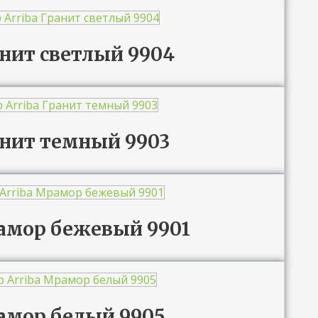
анит светлый 9904
ранит темный 9903
рамор бежевый 9901
рамор белый 9905